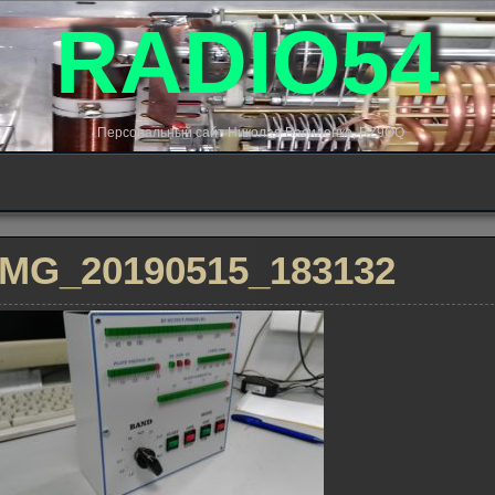
RADIO54
Персональный сайт Николая Василенко, RZ9OQ
IMG_20190515_183132