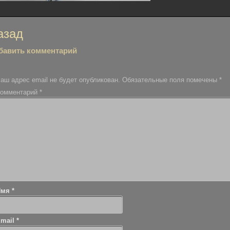
вигация
азад
бавить комментарий
писям
аш адрес email не будет опубликован.
Обязательные поля помечены
*
омментарий
*
Имя
*
Email
*