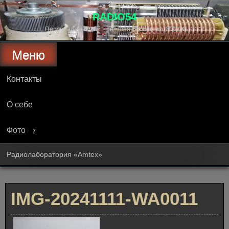
Перейти
к
RADIO54
содержимому
Персональный сайт Николая Василенко, RZ9OQ
Меню
Контакты
О себе
Фото
Радиолаборатория «Amtex»
IMG-20241111-WA0011