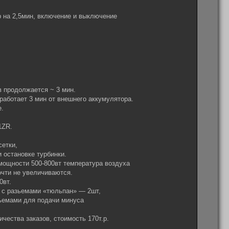
 на 2,5мин, включение и выключение
в продолжается ~ 3 мин.
работает 3 мин от внешнего аккумулятора.
е.
1ZR.
сетки,
и остановке турбинки.
мощности 500-800вт температура воздуха
очти не увеличиваются.
0вт.
д с разьемами «тюльпан» — 2шт,
зьемами для подачи минуса
ичества заказов, стоимость 170т.р.