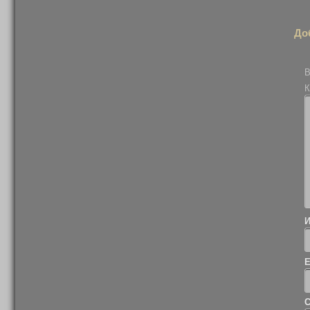
До
В
К
С