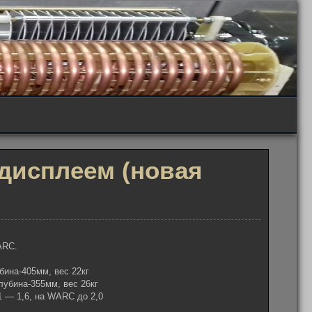
 дисплеем (новая
ARC.
бина-405мм, вес 22кг
лубина-355мм, вес 26кг
1 — 1,6, на WARC до 2,0