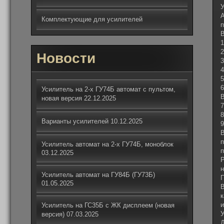
У
А
Комплектующие для усилителей
п
В
1
Новости
3
4
5
6
Усилитель на 2-х ГУ74Б автомат с пультом,
В
новая версия
22.12.2025
7
8
Варианты усилителей
10.12.2025
9
п
Усилитель автомат на 2-х ГУ74Б, моноблок
п
03.12.2025
Р
н
Усилитель автомат на ГУ84Б (ГУ73Б)
П
01.05.2025
В
к
и
Усилитель на ГС35Б с ЖК дисплеем (новая
У
версия)
07.03.2025
Д