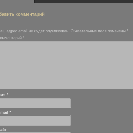
бавить комментарий
аш адрес email не будет опубликован.
Обязательные поля помечены
*
омментарий
*
Имя
*
Email
*
айт