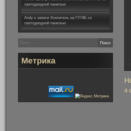
светодиодной панелью
Andy
к записи
Усилитель на ГУ74Б со
светодиодной панелью
Найти:
Метрика
На
Н
по
4 
за