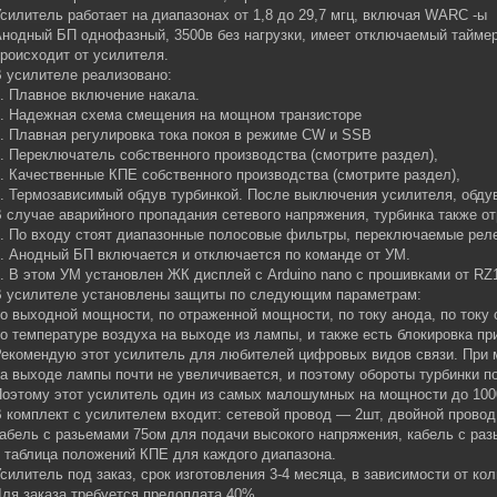
силитель работает на диапазонах от 1,8 до 29,7 мгц, включая WARC -ы
нодный БП однофазный, 3500в без нагрузки, имеет отключаемый таймер
роисходит от усилителя.
 усилителе реализовано:
. Плавное включение накала.
2. Надежная схема смещения на мощном транзисторе
. Плавная регулировка тока покоя в режиме CW и SSB
. Переключатель собственного производства (смотрите раздел),
. Качественные КПЕ собственного производства (смотрите раздел),
. Термозависимый обдув турбинкой. После выключения усилителя, обду
 случае аварийного пропадания сетевого напряжения, турбинка также от
. По входу стоят диапазонные полосовые фильтры, переключаемые рел
. Анодный БП включается и отключается по команде от УМ.
. В этом УМ установлен ЖК дисплей с Arduino nano с прошивками от RZ
В усилителе установлены защиты по следующим параметрам:
о выходной мощности, по отраженной мощности, по току анода, по току 
о температуре воздуха на выходе из лампы, и также есть блокировка пр
екомендую этот усилитель для любителей цифровых видов связи. При 
а выходе лампы почти не увеличивается, и поэтому обороты турбинки п
оэтому этот усилитель один из самых малошумных на мощности до 100
 комплект с усилителем входит: сетевой провод — 2шт, двойной прово
абель с разьемами 75ом для подачи высокого напряжения, кабель с ра
 таблица положений КПЕ для каждого диапазона.
силитель под заказ, срок изготовления 3-4 месяца, в зависимости от кол
ля заказа требуется предоплата 40%