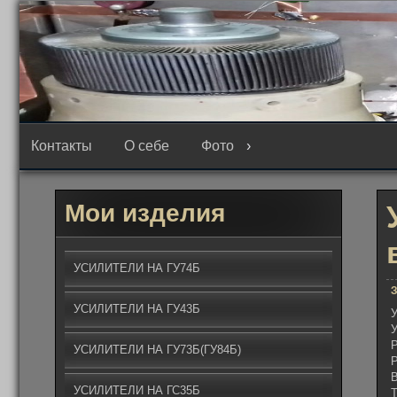
Перейти
к
содержимому
Контакты
О себе
Фото
Мои изделия
УСИЛИТЕЛИ НА ГУ74Б
З
УСИЛИТЕЛИ НА ГУ43Б
У
У
Р
УСИЛИТЕЛИ НА ГУ73Б(ГУ84Б)
Р
В
УСИЛИТЕЛИ НА ГС35Б