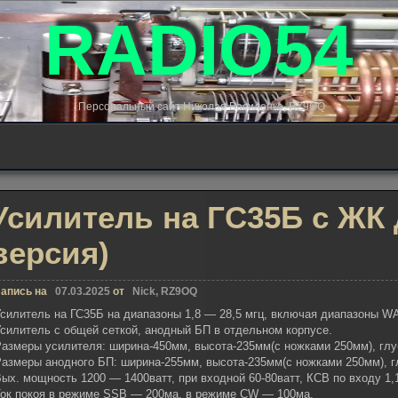
RADIO54
Персональный сайт Николая Василенко, RZ9OQ
Усилитель на ГС35Б с ЖК
версия)
апись на
07.03.2025
от
Nick, RZ9OQ
силитель на ГС35Б на диапазоны 1,8 — 28,5 мгц, включая диапазоны W
силитель с общей сеткой, анодный БП в отдельном корпусе.
азмеры усилителя: ширина-450мм, высота-235мм(с ножками 250мм), глу
азмеры анодного БП: ширина-255мм, высота-235мм(с ножками 250мм), г
ых. мощность 1200 — 1400ватт, при входной 60-80ватт, КСВ по входу 1,
Ток покоя в режиме SSB — 200ма, в режиме CW — 100ма.