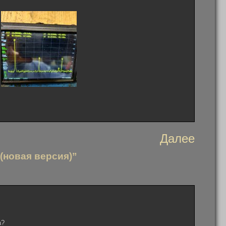
Далее
(новая версия)”
а?