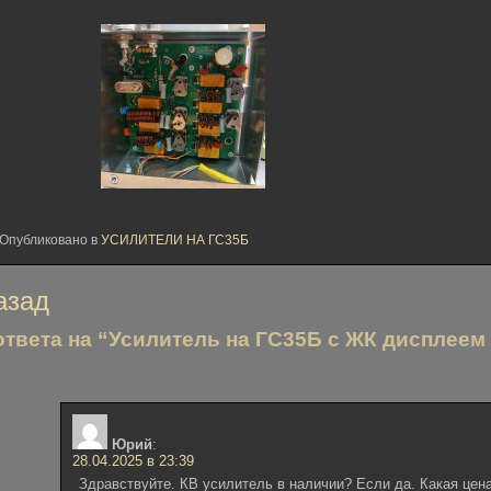
Опубликовано в
УСИЛИТЕЛИ НА ГС35Б
вигация
азад
ответа на “Усилитель на ГС35Б с ЖК дисплеем 
писям
Юрий
:
28.04.2025 в 23:39
Здравствуйте. КВ усилитель в наличии? Если да. Какая цен