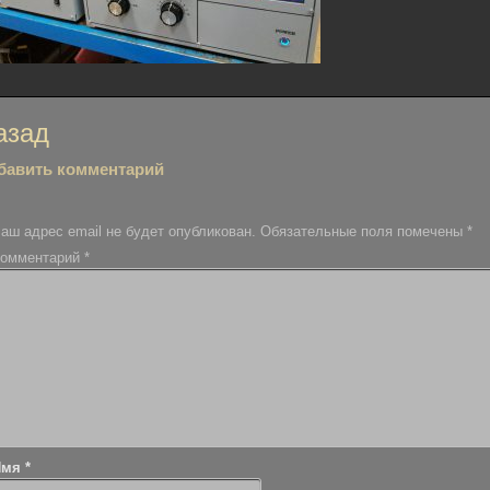
вигация
азад
бавить комментарий
писям
аш адрес email не будет опубликован.
Обязательные поля помечены
*
омментарий
*
Имя
*