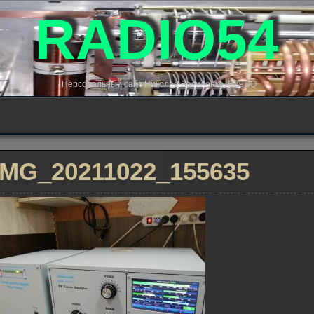
RADIO54
Персональный сайт Николая Василенко, RZ9OQ
IMG_20211022_155635