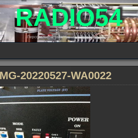
RADIO54
Персональный сайт Николая Василенко, RZ9OQ
IMG-20220527-WA0022