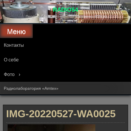
Перейти
к
RADIO54
содержимому
Персональный сайт Николая Василенко, RZ9OQ
Меню
Контакты
О себе
Фото
Радиолаборатория «Amtex»
IMG-20220527-WA0025