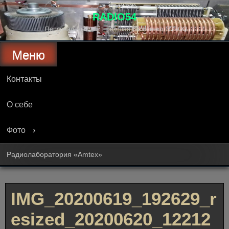
Перейти
к
RADIO54
содержимому
Персональный сайт Николая Василенко, RZ9OQ
Меню
Контакты
О себе
Фото
Радиолаборатория «Amtex»
IMG_20200619_192629_r
esized_20200620_12212