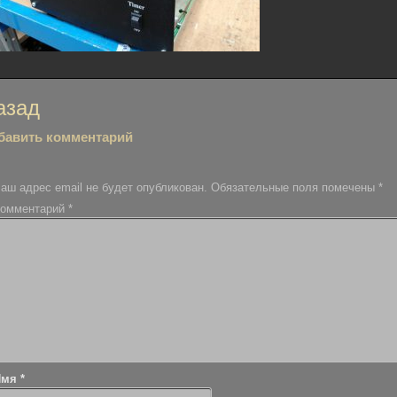
вигация
азад
бавить комментарий
писям
аш адрес email не будет опубликован.
Обязательные поля помечены
*
омментарий
*
Имя
*