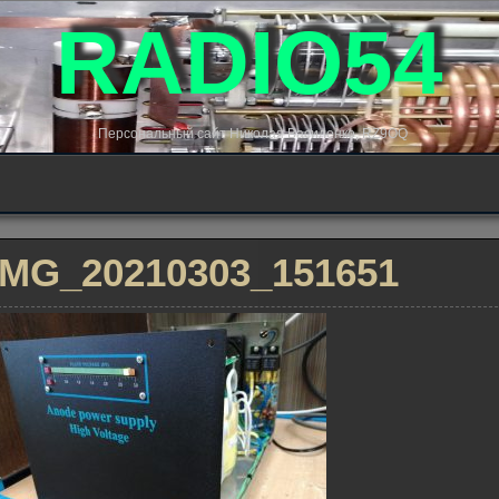
RADIO54
Персональный сайт Николая Василенко, RZ9OQ
IMG_20210303_151651