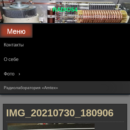
Перейти
к
RADIO54
содержимому
Персональный сайт Николая Василенко, RZ9OQ
Меню
Контакты
О себе
Фото
Радиолаборатория «Amtex»
IMG_20210730_180906