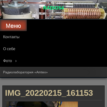
Перейти
к
RADIO54
содержимому
Персональный сайт Николая Василенко, RZ9OQ
Меню
Контакты
О себе
Фото
Радиолаборатория «Amtex»
IMG_20220215_161153